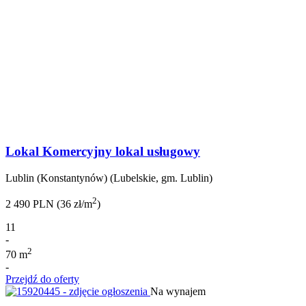
Lokal Komercyjny lokal usługowy
Lublin (Konstantynów) (Lubelskie, gm. Lublin)
2
2 490 PLN (36 zł/m
)
11
-
2
70 m
-
Przejdź do oferty
Na wynajem