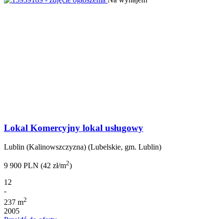
Lokal Komercyjny lokal usługowy
Lublin (Kalinowszczyzna) (Lubelskie, gm. Lublin)
2
9 900 PLN (42 zł/m
)
12
-
2
237 m
2005