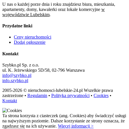
U nas o każdej porze dnia i roku znajdziesz biura, mieszkania,
apartamenty, domy, kawalerki oraz lokale komercyjne
w
województwie Lubelskim
.
Przydatne linki
Ceny nieruchomości
Dodaj ogłoszenie
Kontakt
Szybko.pl Sp. z o.o.
ul. K. Jeżewskiego 5D/58, 02-796 Warszawa
info@szybko.pl
info.szybko.pl
2005-2026 © nieruchomosci-lubelskie-24.pl Wszelkie prawa
zastrzeżone •
Regulamin
•
Polityka prywatności
•
Cookies
•
Kontakt
Ta strona korzysta z ciasteczek (ang. Cookies) aby świadczyć usługi
na najwyższym poziomie. Dalsze korzystanie ze strony oznacza, że
zgadzasz się na ich używanie.
Więcej informacji >