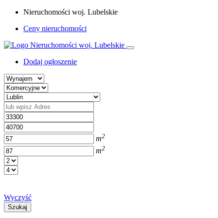
Nieruchomości woj. Lubelskie
Ceny nieruchomości
Dodaj ogłoszenie
2
m
2
m
Wyczyść
Szukaj