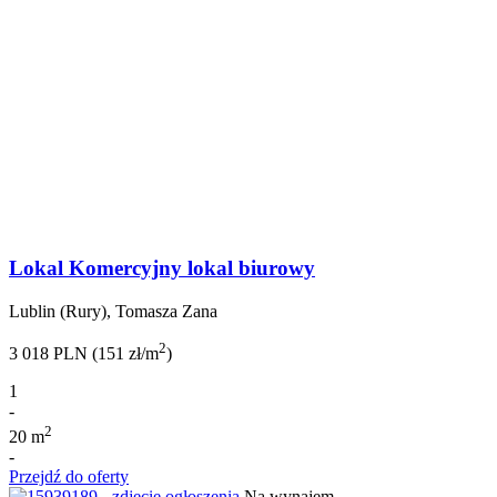
Lokal Komercyjny lokal biurowy
Lublin (Rury), Tomasza Zana
2
3 018 PLN (151 zł/m
)
1
-
2
20 m
-
Przejdź do oferty
Na wynajem