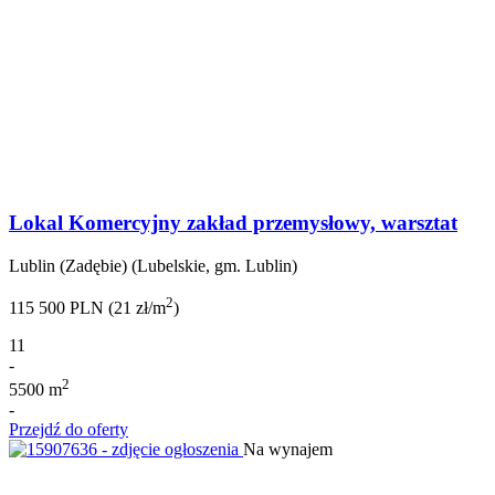
Lokal Komercyjny zakład przemysłowy, warsztat
Lublin (Zadębie) (Lubelskie, gm. Lublin)
2
115 500 PLN (21 zł/m
)
11
-
2
5500 m
-
Przejdź do oferty
Na wynajem