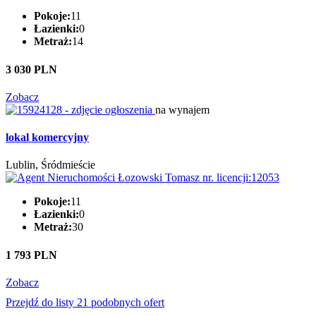
Pokoje:
11
Łazienki:
0
Metraż:
14
3 030 PLN
Zobacz
na wynajem
lokal komercyjny
Lublin, Śródmieście
Pokoje:
11
Łazienki:
0
Metraż:
30
1 793 PLN
Zobacz
Przejdź do listy 21 podobnych ofert