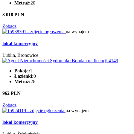
Metraż:
20
3 018 PLN
Zobacz
na wynajem
lokal komercyjny
Lublin, Bronowice
Pokoje:
1
Łazienki:
0
Metraż:
26
962 PLN
Zobacz
na wynajem
lokal komercyjny
Lublin, Śródmieście