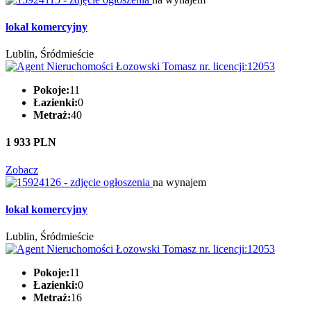
lokal komercyjny
Lublin, Śródmieście
Pokoje:
11
Łazienki:
0
Metraż:
40
1 933 PLN
Zobacz
na wynajem
lokal komercyjny
Lublin, Śródmieście
Pokoje:
11
Łazienki:
0
Metraż:
16