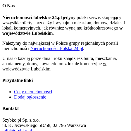
O Nas
Nieruchomosci-lubelskie-24.pl
jedyny polski serwis skupiający
wszystkie oferty sprzedaży i wynajmu mieszkań, domów, działek i
lokali komercyjnych, jak również wynajmu krótkookresowego
w
województwie Lubelskim
.
Należymy do największej w Polsce grupy regionalnych portali
nieruchomości
Nieruchomości-Polska-24.pl
.
U nas o każdej porze dnia i roku znajdziesz biura, mieszkania,
apartamenty, domy, kawalerki oraz lokale komercyjne
w
województwie Lubelskim
.
Przydatne linki
Ceny nieruchomości
Dodaj ogłoszenie
Kontakt
Szybko.pl Sp. z o.o.
ul. K. Jeżewskiego 5D/58, 02-796 Warszawa
info@szybko.pl