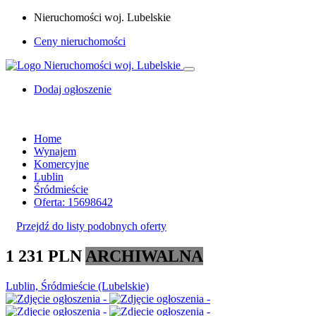
Nieruchomości woj. Lubelskie
Ceny nieruchomości
Dodaj ogłoszenie
Home
Wynajem
Komercyjne
Lublin
Śródmieście
Oferta: 15698642
Przejdź do listy podobnych oferty
1 231 PLN
ARCHIWALNA
Lublin, Śródmieście (Lubelskie)