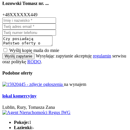
Łozowski Tomasz nr. ...
+48XXXXXX449
Wyślij kopię maila do mnie
Wysyłając zapytanie akceptuję
regulamin
serwisu
Wyślij zapytanie
oraz politykę
RODO
.
Podobne oferty
na wynajem
lokal komercyjny
Lublin, Rury, Tomasza Zana
Pokoje:
1
Łazienki:
-