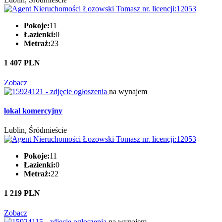
Pokoje:
11
Łazienki:
0
Metraż:
23
1 407 PLN
Zobacz
na wynajem
lokal komercyjny
Lublin, Śródmieście
Pokoje:
11
Łazienki:
0
Metraż:
22
1 219 PLN
Zobacz
na wynajem