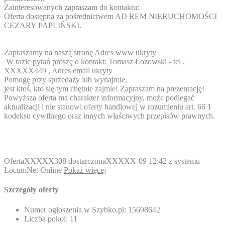
Zainteresowanych zapraszam do kontaktu:
Oferta dostępna za pośrednictwem AD REM NIERUCHOMOŚCI
CEZARY PAPLIŃSKI.
Zapraszamy na naszą stronę
Adres www ukryty
W razie pytań proszę o kontakt: Tomasz Łozowski - tel .
XXXXX449
,
Adres email ukryty
Pomogę przy sprzedaży lub wynajmie,
jest ktoś, kto się tym chętnie zajmie! Zapraszam na prezentację!
Powyższa oferta ma charakter informacyjny, może podlegać
aktualizacji i nie stanowi oferty handlowej w rozumieniu art. 66 1
kodeksu cywilnego oraz innych właściwych przepisów prawnych.
Oferta
XXXXX308
dostarczona
XXXXX-09
12:42 z systemu
LocumNet Online
Pokaż więcej
Szczegóły oferty
Numer ogłoszenia w Szybko.pl:
15698642
Liczba pokoi:
11