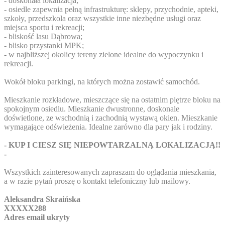
- doskonała lokalizacja;
- osiedle zapewnia pełną infrastrukturę: sklepy, przychodnie, apteki,
szkoły, przedszkola oraz wszystkie inne niezbędne usługi oraz
miejsca sportu i rekreacji;
- bliskość lasu Dąbrowa;
- blisko przystanki MPK;
- w najbliższej okolicy tereny zielone idealne do wypoczynku i
rekreacji.
Wokół bloku parkingi, na których można zostawić samochód.
Mieszkanie rozkładowe, mieszczące się na ostatnim piętrze bloku na
spokojnym osiedlu. Mieszkanie dwustronne, doskonale
doświetlone, ze wschodnią i zachodnią wystawą okien. Mieszkanie
wymagające odświeżenia. Idealne zarówno dla pary jak i rodziny.
- KUP I CIESZ SIĘ NIEPOWTARZALNĄ LOKALIZACJĄ!!
-
Wszystkich zainteresowanych zapraszam do oglądania mieszkania,
a w razie pytań proszę o kontakt telefoniczny lub mailowy.
Aleksandra Skraińska
XXXXX288
Adres email ukryty