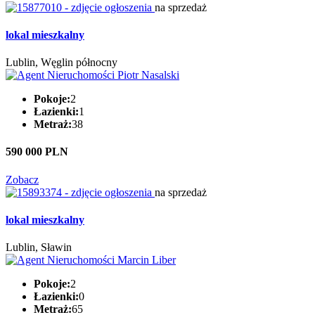
na sprzedaż
lokal mieszkalny
Lublin, Węglin północny
Pokoje:
2
Łazienki:
1
Metraż:
38
590 000 PLN
Zobacz
na sprzedaż
lokal mieszkalny
Lublin, Sławin
Pokoje:
2
Łazienki:
0
Metraż:
65