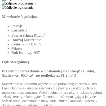
Mieszkanie 3 pokojowe
Pokoje
3
Łazienki
1
2
Powierzchnia
81.2m
Rodzaj
Mieszkanie
Cena
529 000 PLN
Miasto
-
Rok budowy
1997
Opis szczegółowy
Przestronne mieszkanie w doskonałej lokalizacji! - Lublin,
Szafirowa - 65.5 m²
-
po podłodze aż 81,2 m² !!
Mieszkanie na ostatnim piętrze bloku położonego bardzo blisko
Lasu Dąbrowa - idealne zarówno dla pary jak i rodziny chcącej
mieszkać poza centrum. Wokół pełna infrastruktura - sklepy, usługi,
szkoły, tereny rekreacyjne. Nieruchomość wymagająca jedynie
odświeżenia, ewentualnie niewielkiej zmiany aranżacji wnętrz -
dopasowania do własnych potrzeb.