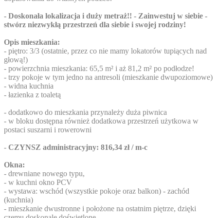
- Doskonała lokalizacja i duży metraż!! - Zainwestuj w siebie -
stwórz niezwykłą przestrzeń dla siebie i swojej rodziny!
Opis mieszkania:
- piętro: 3/3 (ostatnie, przez co nie mamy lokatorów tupiących nad
głową!)
- powierzchnia mieszkania: 65,5 m² i aż 81,2 m² po podłodze!
- trzy pokoje w tym jedno na antresoli (mieszkanie dwupoziomowe)
- widna kuchnia
- łazienka z toaletą
- dodatkowo do mieszkania przynależy duża piwnica
- w bloku dostępna również dodatkowa przestrzeń użytkowa w
postaci suszarni i rowerowni
-
CZYNSZ administracyjny: 816,34 zł / m-c
Okna:
- drewniane nowego typu,
- w kuchni okno PCV
- wystawa: wschód (wszystkie pokoje oraz balkon) - zachód
(kuchnia)
- mieszkanie dwustronne i położone na ostatnim piętrze, dzięki
czemu doskonale doświetlone