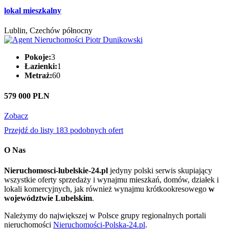
lokal mieszkalny
Lublin, Czechów północny
Pokoje:
3
Łazienki:
1
Metraż:
60
579 000 PLN
Zobacz
Przejdź do listy 183 podobnych ofert
O Nas
Nieruchomosci-lubelskie-24.pl
jedyny polski serwis skupiający
wszystkie oferty sprzedaży i wynajmu mieszkań, domów, działek i
lokali komercyjnych, jak również wynajmu krótkookresowego
w
województwie Lubelskim
.
Należymy do największej w Polsce grupy regionalnych portali
nieruchomości
Nieruchomości-Polska-24.pl
.