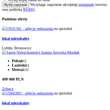
Wysyłając zapytanie akceptuję
regulamin
serwisu
Wyślij zapytanie
oraz politykę
RODO
.
Podobne oferty
na sprzedaż
lokal mieszkalny
Lublin, Bronowice
Pokoje:
2
Łazienki:
1
Metraż:
51
499 000 PLN
Zobacz
na sprzedaż
lokal mieszkalny