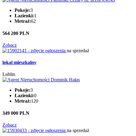
Pokoje:
3
Łazienki:
1
Metraż:
62
564 200 PLN
Zobacz
na sprzedaż
lokal mieszkalny
Lublin
Pokoje:
3
Łazienki:
0
Metraż:
120
349 000 PLN
Zobacz
na sprzedaż