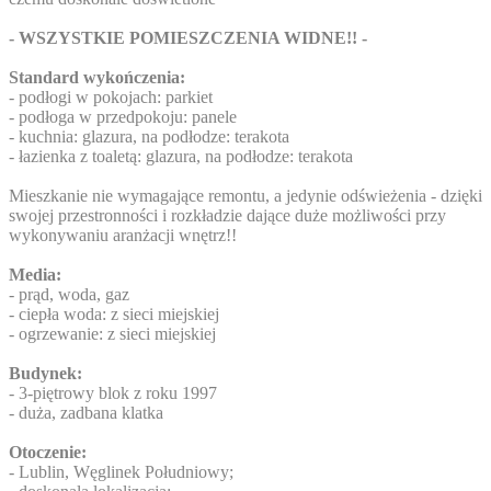
- WSZYSTKIE POMIESZCZENIA WIDNE!! -
Standard wykończenia:
- podłogi w pokojach: parkiet
- podłoga w przedpokoju: panele
- kuchnia: glazura, na podłodze: terakota
- łazienka z toaletą: glazura, na podłodze: terakota
Mieszkanie nie wymagające remontu, a jedynie odświeżenia - dzięki
swojej przestronności i rozkładzie dające duże możliwości przy
wykonywaniu aranżacji wnętrz!!
Media:
- prąd, woda, gaz
- ciepła woda: z sieci miejskiej
- ogrzewanie: z sieci miejskiej
Budynek:
- 3-piętrowy blok z roku 1997
- duża, zadbana klatka
Otoczenie:
- Lublin, Węglinek Południowy;