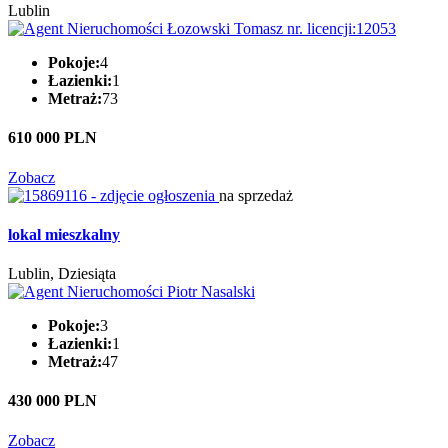
Lublin
Pokoje:
4
Łazienki:
1
Metraż:
73
610 000 PLN
Zobacz
na sprzedaż
lokal mieszkalny
Lublin, Dziesiąta
Pokoje:
3
Łazienki:
1
Metraż:
47
430 000 PLN
Zobacz