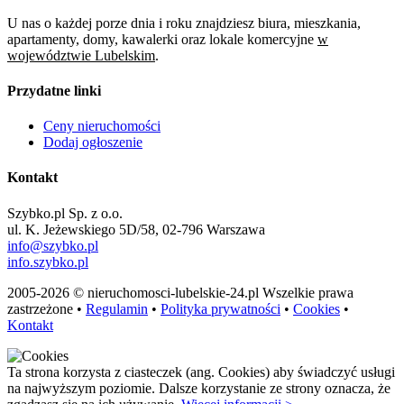
U nas o każdej porze dnia i roku znajdziesz biura, mieszkania,
apartamenty, domy, kawalerki oraz lokale komercyjne
w
województwie Lubelskim
.
Przydatne linki
Ceny nieruchomości
Dodaj ogłoszenie
Kontakt
Szybko.pl Sp. z o.o.
ul. K. Jeżewskiego 5D/58, 02-796 Warszawa
info@szybko.pl
info.szybko.pl
2005-2026 © nieruchomosci-lubelskie-24.pl Wszelkie prawa
zastrzeżone •
Regulamin
•
Polityka prywatności
•
Cookies
•
Kontakt
Ta strona korzysta z ciasteczek (ang. Cookies) aby świadczyć usługi
na najwyższym poziomie. Dalsze korzystanie ze strony oznacza, że