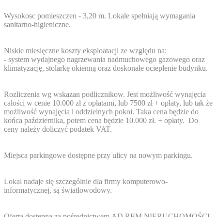
Wysokosc pomieszczen - 3,20 m. Lokale spełniają wymagania
sanitarno-higieniczne.
Niskie miesięczne koszty eksploatacji ze względu na:
- system wydajnego nagrzewania nadmuchowego gazowego oraz
klimatyzację, stolarkę okienną oraz doskonałe ocieplenie budynku.
Rozliczenia wg wskazan podlicznikow. Jest możliwość wynajęcia
całości w cenie 10.000 zł z opłatami, lub 7500 zł + opłaty, lub tak że
możliwość wynajęcia i oddzielnych pokoi. Taka cena będzie do
końca października, potem cena będzie 10.000 zł. + opłaty. Do
ceny należy doliczyć podatek VAT.
Miejsca parkingowe dostępne przy ulicy na nowym parkingu.
Lokal nadaje się szczególnie dla firmy komputerowo-
informatycznej, są światłowodowy.
Oferta dostępna za pośrednictwem AD REM NIERUCHOMOŚCI