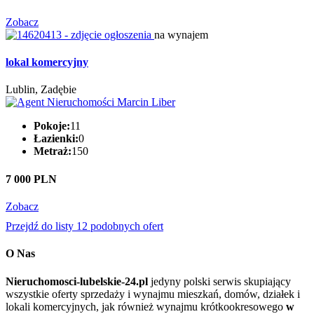
Zobacz
na wynajem
lokal komercyjny
Lublin, Zadębie
Pokoje:
11
Łazienki:
0
Metraż:
150
7 000 PLN
Zobacz
Przejdź do listy 12 podobnych ofert
O Nas
Nieruchomosci-lubelskie-24.pl
jedyny polski serwis skupiający
wszystkie oferty sprzedaży i wynajmu mieszkań, domów, działek i
lokali komercyjnych, jak również wynajmu krótkookresowego
w