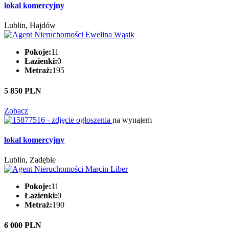
lokal komercyjny
Lublin, Hajdów
Pokoje:
11
Łazienki:
0
Metraż:
195
5 850 PLN
Zobacz
na wynajem
lokal komercyjny
Lublin, Zadębie
Pokoje:
11
Łazienki:
0
Metraż:
190
6 000 PLN