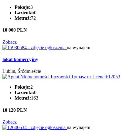
Pokoje:
3
Łazienki:
0
Metraż:
72
10 000 PLN
Zobacz
na wynajem
lokal komercyjny
Lublin, Śródmieście
Pokoje:
2
Łazienki:
0
Metraż:
163
10 120 PLN
Zobacz
na wynajem