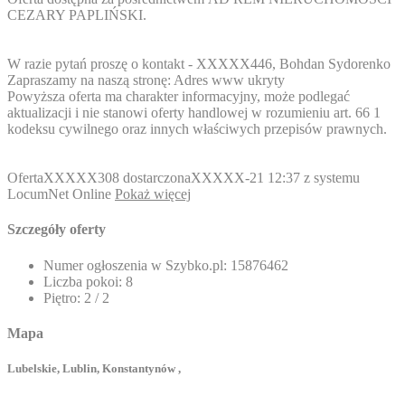
CEZARY PAPLIŃSKI.
W razie pytań proszę o kontakt -
XXXXX446
, Bohdan Sydorenko
Zapraszamy na naszą stronę:
Adres www ukryty
Powyższa oferta ma charakter informacyjny, może podlegać
aktualizacji i nie stanowi oferty handlowej w rozumieniu art. 66 1
kodeksu cywilnego oraz innych właściwych przepisów prawnych.
Oferta
XXXXX308
dostarczona
XXXXX-21
12:37 z systemu
LocumNet Online
Pokaż więcej
Szczegóły oferty
Numer ogłoszenia w Szybko.pl:
15876462
Liczba pokoi:
8
Piętro:
2 / 2
Mapa
Lubelskie, Lublin, Konstantynów ,