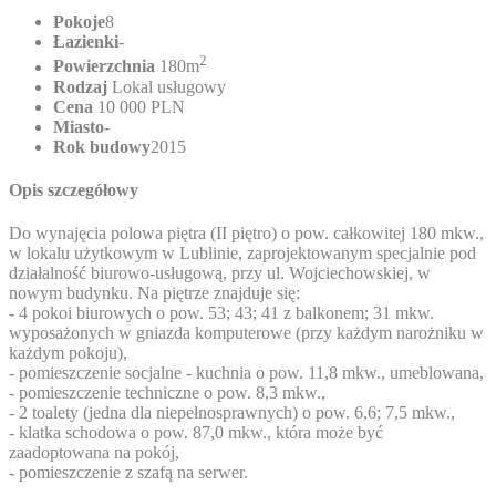
Pokoje
8
Łazienki
-
2
Powierzchnia
180m
Rodzaj
Lokal usługowy
Cena
10 000 PLN
Miasto
-
Rok budowy
2015
Opis szczegółowy
Do wynajęcia polowa piętra (II piętro) o pow. całkowitej 180 mkw.,
w lokalu użytkowym w Lublinie, zaprojektowanym specjalnie pod
działalność biurowo-usługową, przy ul. Wojciechowskiej, w
nowym budynku. Na piętrze znajduje się:
- 4 pokoi biurowych o pow. 53; 43; 41 z balkonem; 31 mkw.
wyposażonych w gniazda komputerowe (przy każdym narożniku w
każdym pokoju),
- pomieszczenie socjalne - kuchnia o pow. 11,8 mkw., umeblowana,
- pomieszczenie techniczne o pow. 8,3 mkw.,
- 2 toalety (jedna dla niepełnosprawnych) o pow. 6,6; 7,5 mkw.,
- klatka schodowa o pow. 87,0 mkw., która może być
zaadoptowana na pokój,
- pomieszczenie z szafą na serwer.