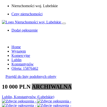
Nieruchomości woj. Lubelskie
Ceny nieruchomości
Dodaj ogłoszenie
Home
Wynajem
Komercyjne
Lublin
Konstantynów
Oferta: 15876462
Przejdź do listy podobnych oferty
10 000 PLN
ARCHIWALNA
Lublin, Konstantynów (Lubelskie)