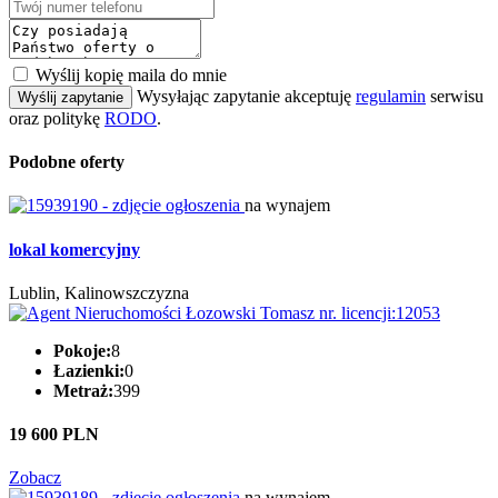
Wyślij kopię maila do mnie
Wysyłając zapytanie akceptuję
regulamin
serwisu
Wyślij zapytanie
oraz politykę
RODO
.
Podobne oferty
na wynajem
lokal komercyjny
Lublin, Kalinowszczyzna
Pokoje:
8
Łazienki:
0
Metraż:
399
19 600 PLN
Zobacz
na wynajem