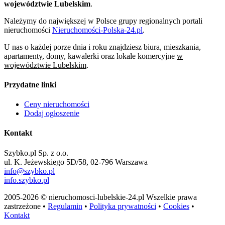
województwie Lubelskim
.
Należymy do największej w Polsce grupy regionalnych portali
nieruchomości
Nieruchomości-Polska-24.pl
.
U nas o każdej porze dnia i roku znajdziesz biura, mieszkania,
apartamenty, domy, kawalerki oraz lokale komercyjne
w
województwie Lubelskim
.
Przydatne linki
Ceny nieruchomości
Dodaj ogłoszenie
Kontakt
Szybko.pl Sp. z o.o.
ul. K. Jeżewskiego 5D/58, 02-796 Warszawa
info@szybko.pl
info.szybko.pl
2005-2026 © nieruchomosci-lubelskie-24.pl Wszelkie prawa
zastrzeżone •
Regulamin
•
Polityka prywatności
•
Cookies
•
Kontakt