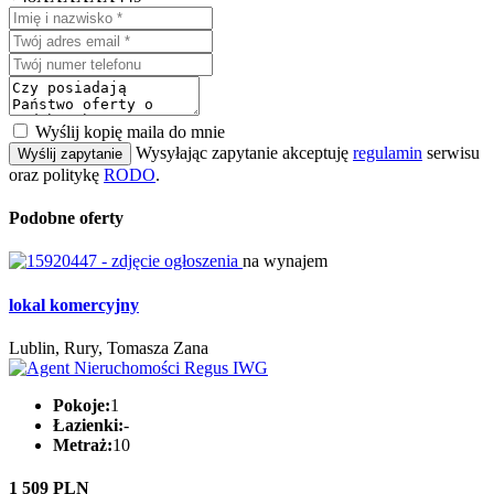
Wyślij kopię maila do mnie
Wysyłając zapytanie akceptuję
regulamin
serwisu
Wyślij zapytanie
oraz politykę
RODO
.
Podobne oferty
na wynajem
lokal komercyjny
Lublin, Rury, Tomasza Zana
Pokoje:
1
Łazienki:
-
Metraż:
10
1 509 PLN