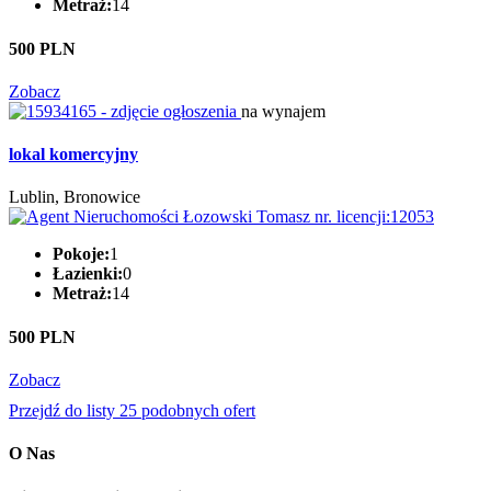
Metraż:
14
500 PLN
Zobacz
na wynajem
lokal komercyjny
Lublin, Bronowice
Pokoje:
1
Łazienki:
0
Metraż:
14
500 PLN
Zobacz
Przejdź do listy 25 podobnych ofert
O Nas