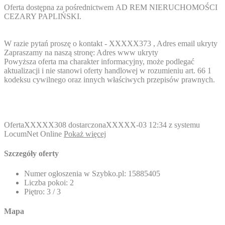
Oferta dostępna za pośrednictwem AD REM NIERUCHOMOŚCI
CEZARY PAPLIŃSKI.
W razie pytań proszę o kontakt -
XXXXX373
,
Adres email ukryty
Zapraszamy na naszą stronę:
Adres www ukryty
Powyższa oferta ma charakter informacyjny, może podlegać
aktualizacji i nie stanowi oferty handlowej w rozumieniu art. 66 1
kodeksu cywilnego oraz innych właściwych przepisów prawnych.
Oferta
XXXXX308
dostarczona
XXXXX-03
12:34 z systemu
LocumNet Online
Pokaż więcej
Szczegóły oferty
Numer ogłoszenia w Szybko.pl:
15885405
Liczba pokoi:
2
Piętro:
3 / 3
Mapa