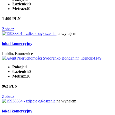
Łazienki:
0
Metraż:
40
1 400 PLN
Zobacz
na wynajem
lokal komercyjny
Lublin, Bronowice
Pokoje:
1
Łazienki:
0
Metraż:
26
962 PLN
Zobacz
na wynajem
lokal komercyjny