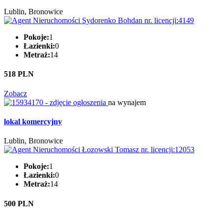
Lublin, Bronowice
Pokoje:
1
Łazienki:
0
Metraż:
14
518 PLN
Zobacz
na wynajem
lokal komercyjny
Lublin, Bronowice
Pokoje:
1
Łazienki:
0
Metraż:
14
500 PLN