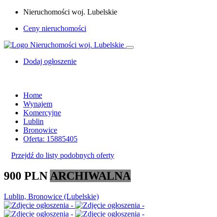
Nieruchomości woj. Lubelskie
Ceny nieruchomości
Dodaj ogłoszenie
Home
Wynajem
Komercyjne
Lublin
Bronowice
Oferta: 15885405
Przejdź do listy podobnych oferty
900 PLN
ARCHIWALNA
Lublin, Bronowice (Lubelskie)