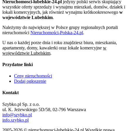
Nieruchomosci-lubelskie-24.pl
jedyny polski serwis skupiający
wszystkie oferty sprzedaży i wynajmu mieszkań, domów, działek i
lokali komercyjnych, jak również wynajmu krótkookresowego
w
województwie Lubelskim
.
Należymy do największej w Polsce grupy regionalnych portali
nieruchomości
Nieruchomości-Polska-24.pl
.
U nas o każdej porze dnia i roku znajdziesz biura, mieszkania,
apartamenty, domy, kawalerki oraz lokale komercyjne
w
województwie Lubelskim
.
Przydatne linki
Ceny nieruchomości
Dodaj ogłoszenie
Kontakt
Szybko.pl Sp. z o.o.
ul. K. Jeżewskiego 5D/58, 02-796 Warszawa
info@szybko.pl
info.szybko.pl
2005-2026 © nieruchomosci-lubelskie-24.pl Wszelkie prawa