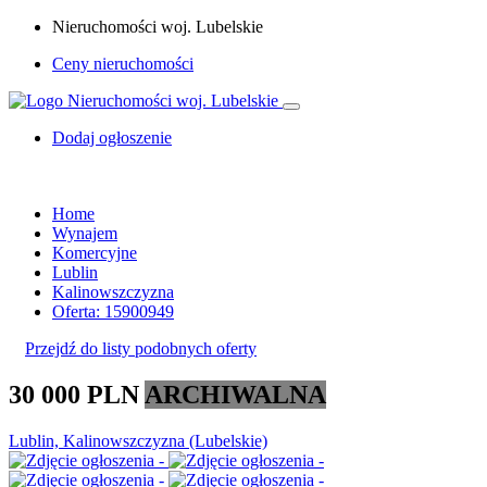
Nieruchomości woj. Lubelskie
Ceny nieruchomości
Dodaj ogłoszenie
Home
Wynajem
Komercyjne
Lublin
Kalinowszczyzna
Oferta: 15900949
Przejdź do listy podobnych oferty
30 000 PLN
ARCHIWALNA
Lublin, Kalinowszczyzna (Lubelskie)