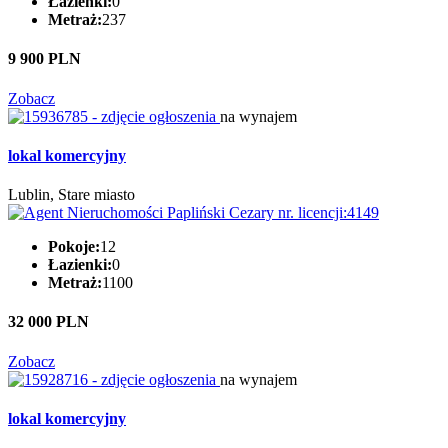
Łazienki:
0
Metraż:
237
9 900 PLN
Zobacz
na wynajem
lokal komercyjny
Lublin, Stare miasto
Pokoje:
12
Łazienki:
0
Metraż:
1100
32 000 PLN
Zobacz
na wynajem
lokal komercyjny