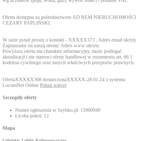
wg liczników (prąd, woda, gaz), wywóz śmieci i podatek VAT.
Oferta dostępna za pośrednictwem AD REM NIERUCHOMOŚCI
CEZARY PAPLIŃSKI.
W razie pytań proszę o kontakt -
XXXXX373
,
Adres email ukryty
Zapraszamy na naszą stronę:
Adres www ukryty
Powyższa oferta ma charakter informacyjny, może podlegać
aktualizacji i nie stanowi oferty handlowej w rozumieniu art. 66 1
kodeksu cywilnego oraz innych właściwych przepisów prawnych.
Oferta
XXXXX308
dostarczona
XXXXX-28
01:24 z systemu
LocumNet Online
Pokaż więcej
Szczegóły oferty
Numer ogłoszenia w Szybko.pl:
15900949
Liczba pokoi:
12
Mapa
Lubelskie, Lublin, Kalinowszczyzna ,