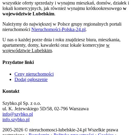
wszystkie oferty sprzedaży i wynajmu mieszkań, domów, działek i
lokali komercyjnych, jak również wynajmu krótkookresowego
w
województwie Lubelskim
.
Należymy do największej w Polsce grupy regionalnych portali
nieruchomości
Nieruchomości-Polska-24.pl
.
U nas o każdej porze dnia i roku znajdziesz biura, mieszkania,
apartamenty, domy, kawalerki oraz lokale komercyjne
w
województwie Lubelskim
.
Przydatne linki
Ceny nieruchomości
Dodaj ogłoszenie
Kontakt
Szybko.pl Sp. z o.o.
ul. K. Jeżewskiego 5D/58, 02-796 Warszawa
info@szybko.pl
info.szybko.pl
2005-2026 © nieruchomosci-lubelskie-24.pl Wszelkie prawa