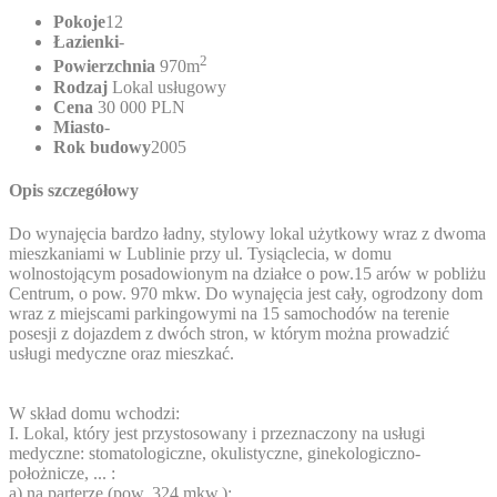
Pokoje
12
Łazienki
-
2
Powierzchnia
970m
Rodzaj
Lokal usługowy
Cena
30 000 PLN
Miasto
-
Rok budowy
2005
Opis szczegółowy
Do wynajęcia bardzo ładny, stylowy lokal użytkowy wraz z dwoma
mieszkaniami w Lublinie przy ul. Tysiąclecia, w domu
wolnostojącym posadowionym na działce o pow.15 arów w pobliżu
Centrum, o pow. 970 mkw. Do wynajęcia jest cały, ogrodzony dom
wraz z miejscami parkingowymi na 15 samochodów na terenie
posesji z dojazdem z dwóch stron, w którym można prowadzić
usługi medyczne oraz mieszkać.
W skład domu wchodzi:
I. Lokal, który jest przystosowany i przeznaczony na usługi
medyczne: stomatologiczne, okulistyczne, ginekologiczno-
położnicze, ... :
a) na parterze (pow. 324 mkw.):