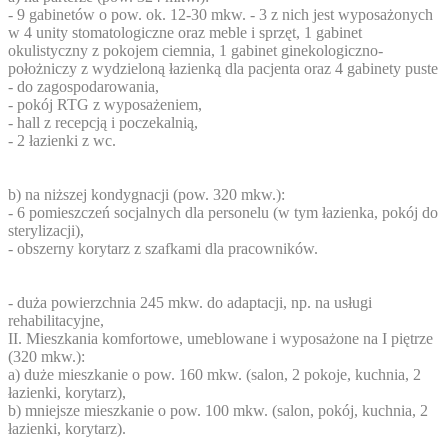
- 9 gabinetów o pow. ok. 12-30 mkw. - 3 z nich jest wyposażonych
w 4 unity stomatologiczne oraz meble i sprzęt, 1 gabinet
okulistyczny z pokojem ciemnia, 1 gabinet ginekologiczno-
położniczy z wydzieloną łazienką dla pacjenta oraz 4 gabinety puste
- do zagospodarowania,
- pokój RTG z wyposażeniem,
- hall z recepcją i poczekalnią,
- 2 łazienki z wc.
b) na niższej kondygnacji (pow. 320 mkw.):
- 6 pomieszczeń socjalnych dla personelu (w tym łazienka, pokój do
sterylizacji),
- obszerny korytarz z szafkami dla pracowników.
- duża powierzchnia 245 mkw. do adaptacji, np. na usługi
rehabilitacyjne,
II. Mieszkania komfortowe, umeblowane i wyposażone na I piętrze
(320 mkw.):
a) duże mieszkanie o pow. 160 mkw. (salon, 2 pokoje, kuchnia, 2
łazienki, korytarz),
b) mniejsze mieszkanie o pow. 100 mkw. (salon, pokój, kuchnia, 2
łazienki, korytarz).