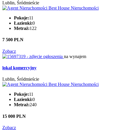
Lublin, Śródmieście
Pokoje:
11
Łazienki:
0
Metraż:
122
7 500 PLN
Zobacz
na wynajem
lokal komercyjny
Lublin, Śródmieście
Pokoje:
11
Łazienki:
0
Metraż:
240
15 000 PLN
Zobacz