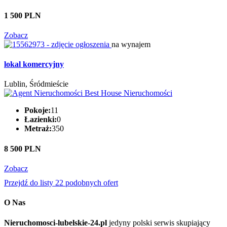
1 500 PLN
Zobacz
na wynajem
lokal komercyjny
Lublin, Śródmieście
Pokoje:
11
Łazienki:
0
Metraż:
350
8 500 PLN
Zobacz
Przejdź do listy 22 podobnych ofert
O Nas
Nieruchomosci-lubelskie-24.pl
jedyny polski serwis skupiający