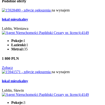
Podobne oferty
na wynajem
lokal mieszkalny
Lublin, Wieniawa
Pokoje:
1
Łazienki:
1
Metraż:
35
1 800 PLN
Zobacz
na wynajem
lokal mieszkalny
Lublin, Sławin
Pokoje:
3