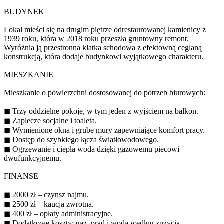
BUDYNEK
Lokal mieści się na drugim piętrze odrestaurowanej kamienicy z
1939 roku, która w 2018 roku przeszła gruntowny remont.
Wyróżnia ją przestronna klatka schodowa z efektowną ceglaną
konstrukcją, która dodaje budynkowi wyjątkowego charakteru.
MIESZKANIE
Mieszkanie o powierzchni dostosowanej do potrzeb biurowych:
◼ Trzy oddzielne pokoje, w tym jeden z wyjściem na balkon.
◼ Zaplecze socjalne i toaleta.
◼ Wymienione okna i grube mury zapewniające komfort pracy.
◼ Dostęp do szybkiego łącza światłowodowego.
◼ Ogrzewanie i ciepła woda dzięki gazowemu piecowi
dwufunkcyjnemu.
FINANSE
◼ 2000 zł – czynsz najmu.
◼ 2500 zł – kaucja zwrotna.
◼ 400 zł – opłaty administracyjne.
◼ Dodatkowe koszty: gaz, prąd i woda według zużycia.