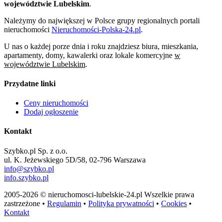
województwie Lubelskim
.
Należymy do największej w Polsce grupy regionalnych portali
nieruchomości
Nieruchomości-Polska-24.pl
.
U nas o każdej porze dnia i roku znajdziesz biura, mieszkania,
apartamenty, domy, kawalerki oraz lokale komercyjne
w
województwie Lubelskim
.
Przydatne linki
Ceny nieruchomości
Dodaj ogłoszenie
Kontakt
Szybko.pl Sp. z o.o.
ul. K. Jeżewskiego 5D/58, 02-796 Warszawa
info@szybko.pl
info.szybko.pl
2005-2026 © nieruchomosci-lubelskie-24.pl Wszelkie prawa
zastrzeżone •
Regulamin
•
Polityka prywatności
•
Cookies
•
Kontakt