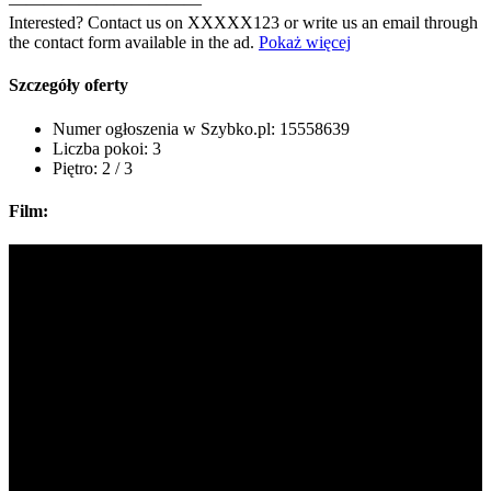
———————————
Interested? Contact us on
XXXXX123
or write us an email through
the contact form available in the ad.
Pokaż więcej
Szczegóły oferty
Numer ogłoszenia w Szybko.pl:
15558639
Liczba pokoi:
3
Piętro:
2 / 3
Film: