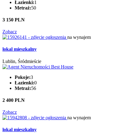
Łazienki:
1
Metraż:
50
3 150 PLN
Zobacz
na wynajem
lokal mieszkalny
Lublin, Śródmieście
Pokoje:
3
Łazienki:
0
Metraż:
56
2 400 PLN
Zobacz
na wynajem
lokal mieszkalny