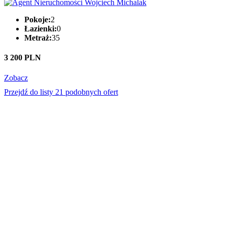
Pokoje:
2
Łazienki:
0
Metraż:
35
3 200 PLN
Zobacz
Przejdź do listy 21 podobnych ofert