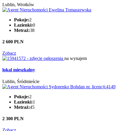
Lublin, Wrotków
Pokoje:
2
Łazienki:
0
Metraż:
38
2 600 PLN
Zobacz
na wynajem
lokal mieszkalny
Lublin, Śródmieście
Pokoje:
2
Łazienki:
1
Metraż:
45
2 300 PLN
Zobacz