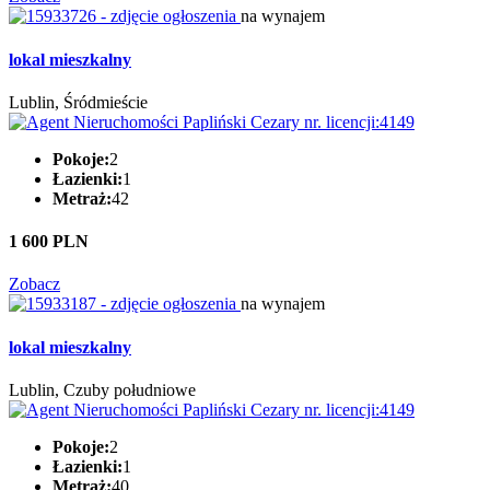
na wynajem
lokal mieszkalny
Lublin, Śródmieście
Pokoje:
2
Łazienki:
1
Metraż:
42
1 600 PLN
Zobacz
na wynajem
lokal mieszkalny
Lublin, Czuby południowe
Pokoje:
2
Łazienki:
1
Metraż:
40