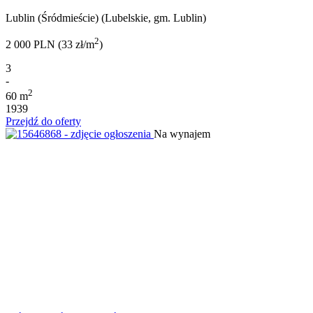
Lublin (Śródmieście) (Lubelskie, gm. Lublin)
2
2 000 PLN (33 zł/m
)
3
-
2
60 m
1939
Przejdź do oferty
Na wynajem