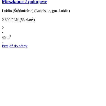
Mieszkanie 2 pokojowe
Lublin (Śródmieście) (Lubelskie, gm. Lublin)
2
2 600 PLN (58 zł/m
)
2
-
2
45 m
-
Przejdź do oferty