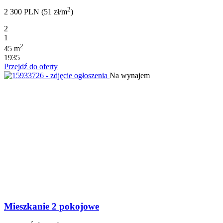
2
2 300 PLN (51 zł/m
)
2
1
2
45 m
1935
Przejdź do oferty
Na wynajem
Mieszkanie 2 pokojowe