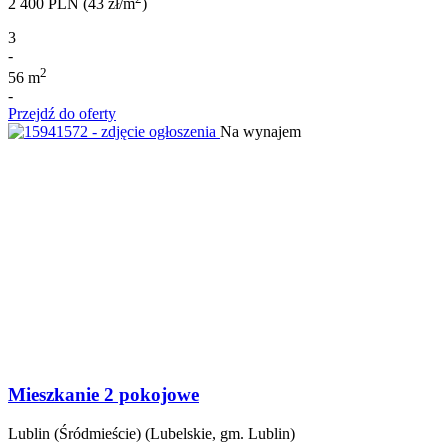
2 400 PLN (43 zł/m
)
3
-
2
56 m
-
Przejdź do oferty
Na wynajem
Mieszkanie 2 pokojowe
Lublin (Śródmieście) (Lubelskie, gm. Lublin)