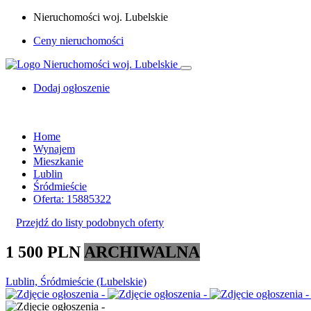
Nieruchomości woj. Lubelskie
Ceny nieruchomości
Dodaj ogłoszenie
Home
Wynajem
Mieszkanie
Lublin
Śródmieście
Oferta: 15885322
Przejdź do listy podobnych oferty
1 500 PLN
ARCHIWALNA
Lublin, Śródmieście (Lubelskie)