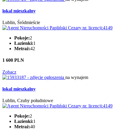
lokal mieszkalny
Lublin, Śródmieście
Pokoje:
2
Łazienki:
1
Metraż:
42
1 600 PLN
Zobacz
na wynajem
lokal mieszkalny
Lublin, Czuby południowe
Pokoje:
2
Łazienki:
1
Metraż:
40