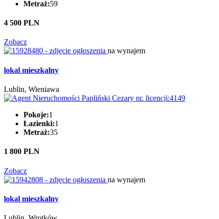
Metraż:
59
4 500 PLN
Zobacz
na wynajem
lokal mieszkalny
Lublin, Wieniawa
Pokoje:
1
Łazienki:
1
Metraż:
35
1 800 PLN
Zobacz
na wynajem
lokal mieszkalny
Lublin, Wrotków