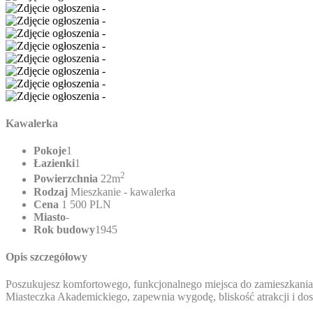
Kawalerka
Pokoje
1
Łazienki
1
2
Powierzchnia
22m
Rodzaj
Mieszkanie - kawalerka
Cena
1 500 PLN
Miasto
-
Rok budowy
1945
Opis szczegółowy
Poszukujesz komfortowego, funkcjonalnego miejsca do zamieszkania w 
Miasteczka Akademickiego, zapewnia wygodę, bliskość atrakcji i dos