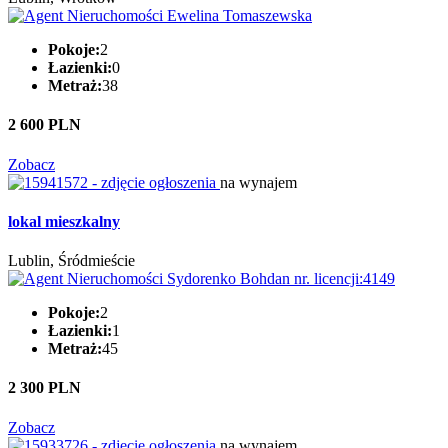
Pokoje:
2
Łazienki:
0
Metraż:
38
2 600 PLN
Zobacz
na wynajem
lokal mieszkalny
Lublin, Śródmieście
Pokoje:
2
Łazienki:
1
Metraż:
45
2 300 PLN
Zobacz
na wynajem