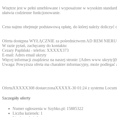
Wnętrze jest w pełni umeblowane i wyposażone w wysokim standard
ułatwia codzienne funkcjonowanie.
Cena najmu obejmuje podstawową opłatę, do której należy doliczyć 
Oferta dostępna WYŁĄCZNIE za pośrednictwem AD REM NIERUCH
W razie pytań, zachęcamy do kontaktu:
Cezary Papliński - telefon:
XXXXX373
E-mail:
Adres email ukryty
Więcej informacji znajdziesz na naszej stronie: [
Adres www ukryty
](h
Uwaga: Powyższa oferta ma charakter informacyjny, może podlegać a
Oferta
XXXXX308
dostarczona
XXXXX-30
01:24 z systemu Locum
Szczegóły oferty
Numer ogłoszenia w Szybko.pl:
15885322
Liczba łazienek:
1