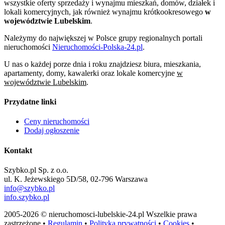
wszystkie oferty sprzedaży i wynajmu mieszkań, domów, działek i
lokali komercyjnych, jak również wynajmu krótkookresowego
w
województwie Lubelskim
.
Należymy do największej w Polsce grupy regionalnych portali
nieruchomości
Nieruchomości-Polska-24.pl
.
U nas o każdej porze dnia i roku znajdziesz biura, mieszkania,
apartamenty, domy, kawalerki oraz lokale komercyjne
w
województwie Lubelskim
.
Przydatne linki
Ceny nieruchomości
Dodaj ogłoszenie
Kontakt
Szybko.pl Sp. z o.o.
ul. K. Jeżewskiego 5D/58, 02-796 Warszawa
info@szybko.pl
info.szybko.pl
2005-2026 © nieruchomosci-lubelskie-24.pl Wszelkie prawa
zastrzeżone •
Regulamin
•
Polityka prywatności
•
Cookies
•