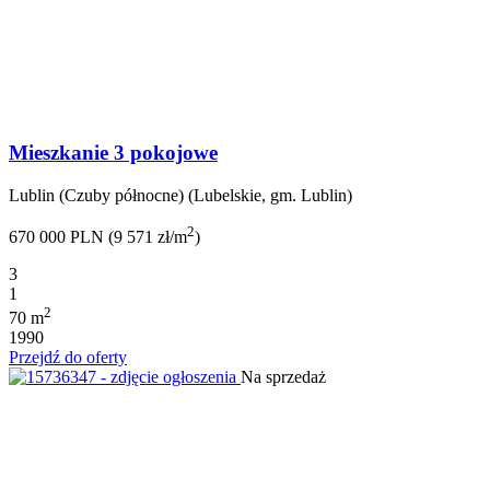
Mieszkanie 3 pokojowe
Lublin (Czuby północne) (Lubelskie, gm. Lublin)
2
670 000 PLN (9 571 zł/m
)
3
1
2
70 m
1990
Przejdź do oferty
Na sprzedaż