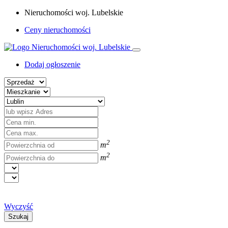
Nieruchomości woj. Lubelskie
Ceny nieruchomości
Dodaj ogłoszenie
2
m
2
m
Wyczyść
Szukaj