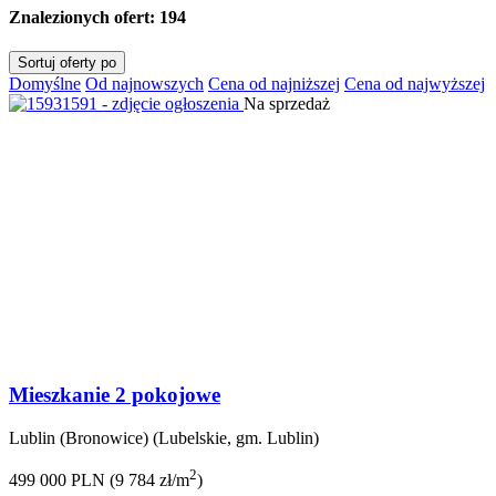
Znalezionych ofert:
194
Sortuj oferty po
Domyślne
Od najnowszych
Cena od najniższej
Cena od najwyższej
Na sprzedaż
Mieszkanie 2 pokojowe
Lublin (Bronowice) (Lubelskie, gm. Lublin)
2
499 000 PLN (9 784 zł/m
)