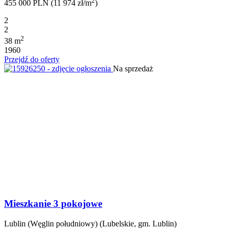
2
455 000 PLN (11 974 zł/m
)
2
2
2
38 m
1960
Przejdź do oferty
Na sprzedaż
Mieszkanie 3 pokojowe
Lublin (Węglin południowy) (Lubelskie, gm. Lublin)