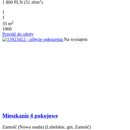
2
1 800 PLN (51 zł/m
)
1
1
2
35 m
1960
Przejdź do oferty
Na wynajem
Mieszkanie 4 pokojowe
Zamość (Nowa osada) (Lubelskie, gm. Zamość)