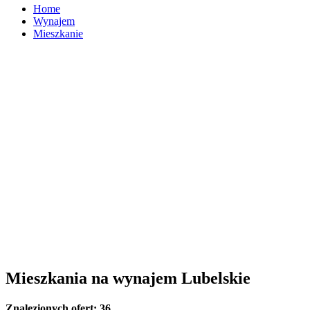
Home
Wynajem
Mieszkanie
Mieszkania na wynajem Lubelskie
Znalezionych ofert:
36