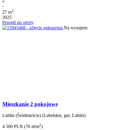
2
-
2
27 m
2025
Przejdź do oferty
Na wynajem
Mieszkanie 2 pokojowe
Lublin (Śródmieście) (Lubelskie, gm. Lublin)
2
4 500 PLN (76 zł/m
)