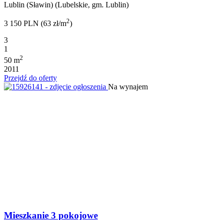
Lublin (Sławin) (Lubelskie, gm. Lublin)
2
3 150 PLN (63 zł/m
)
3
1
2
50 m
2011
Przejdź do oferty
Na wynajem
Mieszkanie 3 pokojowe